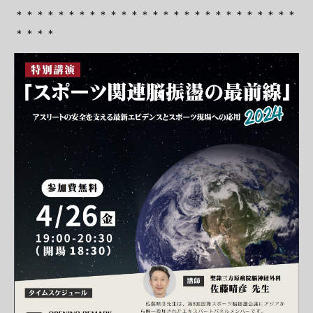
＊＊＊＊＊＊＊＊＊＊＊＊＊＊＊＊＊＊＊＊＊＊＊＊＊＊＊
＊＊＊＊