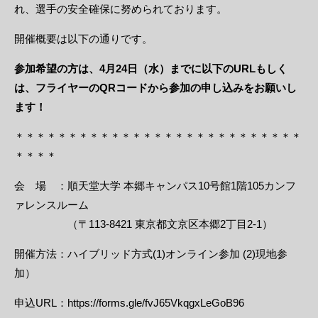
れ、選手の安全確保に努められております。
開催概要は以下の通りです。
参加希望の方は、4月24日（水）までに以下のURLもしく
は、フライヤーのQRコードから参加の申し込みをお願いし
ます！
＊＊＊＊＊＊＊＊＊＊＊＊＊＊＊＊＊＊＊＊＊＊＊＊＊＊＊
＊＊＊＊
会 場 ：順天堂大学 本郷キャンパス10号館1階105カンフ
ァレンスルーム
（〒113-8421 東京都文京区本郷2丁目2-1）
開催方法：ハイブリッド方式(1)オンライン参加 (2)現地参
加）
申込URL：
https://forms.gle/fvJ65VkqgxLeGoB96