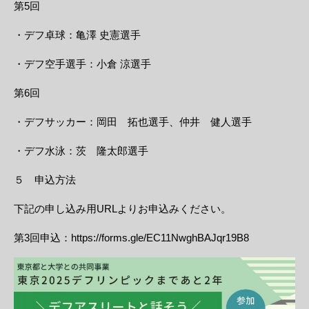
第5回
・デフ卓球：亀澤 史憲選手
・デフ空手選手：小倉 涼選手
第6回
・デフサッカー：岡田 拓也選手、仲井 健人選手
・デフ水泳：茨 隆太郎選手
５ 申込方法
下記の申し込み用URLよりお申込みください。
第3回申込：https://forms.gle/EC11NwghBAJqr19B8